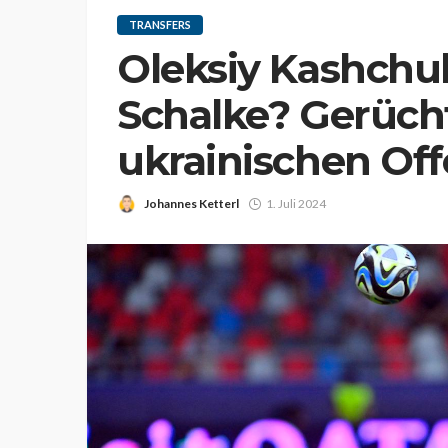
TRANSFERS
Oleksiy Kashchu
Schalke? Gerüch
ukrainischen Of
Johannes Ketterl
1. Juli 2024