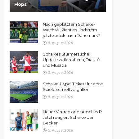
Flops
Nach geplatztem Schalke-
Wechsel: Zieht es Lindström
jetzt zurück nach Dänemark?
5. August 2026
Schalkes Stürmersuche:
Update zu Ilenikhena, Diakité
und Musaba
5. August 2026
Schalke-Hype: Tickets für erste
Spiele schnell vergriffen
5. August 2026
Neuer Vertrag oder Abschied?
Jetzt reagiert Schalke bei
Becker
5. August 2026