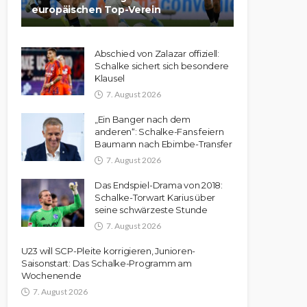
europäischen Top-Verein
Abschied von Zalazar offiziell:
Schalke sichert sich besondere
Klausel
7. August 2026
„Ein Banger nach dem
anderen“: Schalke-Fans feiern
Baumann nach Ebimbe-Transfer
7. August 2026
Das Endspiel-Drama von 2018:
Schalke-Torwart Karius über
seine schwärzeste Stunde
7. August 2026
U23 will SCP-Pleite korrigieren, Junioren-
Saisonstart: Das Schalke-Programm am
Wochenende
7. August 2026