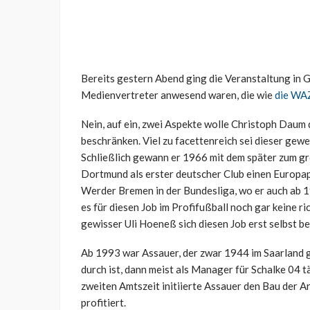
Bereits gestern Abend ging die Veranstaltung in G
Medienvertreter anwesend waren, die wie
die WA
Nein, auf ein, zwei Aspekte wolle Christoph Daum 
beschränken. Viel zu facettenreich sei dieser gewe
Schließlich gewann er 1966 mit dem später zum g
Dortmund als erster deutscher Club einen Europapo
Werder Bremen in der Bundesliga, wo er auch ab 19
es für diesen Job im Profifußball noch gar keine r
gewisser Uli Hoeneß sich diesen Job erst selbst b
Ab 1993 war Assauer, der zwar 1944 im Saarland g
durch ist, dann meist als Manager für Schalke 04 tä
zweiten Amtszeit initiierte Assauer den Bau der A
profitiert.