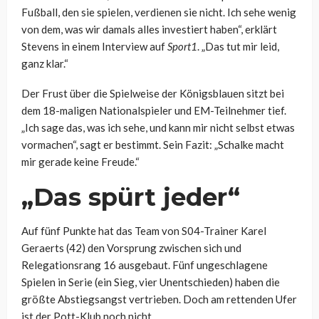
Fußball, den sie spielen, verdienen sie nicht. Ich sehe wenig
von dem, was wir damals alles investiert haben“, erklärt
Stevens in einem Interview auf
Sport1
. „Das tut mir leid,
ganz klar.“
Der Frust über die Spielweise der Königsblauen sitzt bei
dem 18-maligen Nationalspieler und EM-Teilnehmer tief.
„Ich sage das, was ich sehe, und kann mir nicht selbst etwas
vormachen“, sagt er bestimmt. Sein Fazit: „Schalke macht
mir gerade keine Freude.“
„Das spürt jeder“
Auf fünf Punkte hat das Team von S04-Trainer Karel
Geraerts (42) den Vorsprung zwischen sich und
Relegationsrang 16 ausgebaut. Fünf ungeschlagene
Spielen in Serie (ein Sieg, vier Unentschieden) haben die
größte Abstiegsangst vertrieben. Doch am rettenden Ufer
ist der Pott-Klub noch nicht.