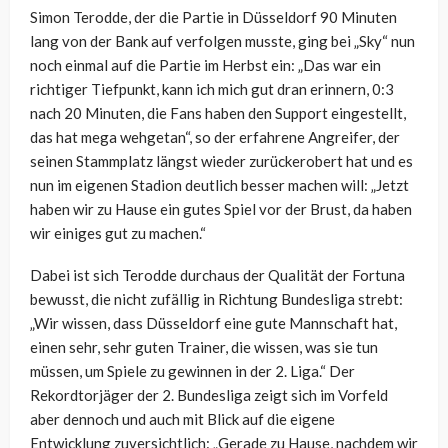
Simon Terodde, der die Partie in Düsseldorf 90 Minuten
lang von der Bank auf verfolgen musste, ging bei „Sky“ nun
noch einmal auf die Partie im Herbst ein: „Das w
ar ein
richtiger Tiefpunkt, kann ich mich gut dran erinnern, 0:3
nach 20 Minuten, die Fans haben den Support eingestellt,
das hat mega wehgetan“, so der erfahrene Angreifer, der
seinen Stammplatz längst wieder zurückerobert hat und es
nun im eigenen Stadion deutlich besser machen will: „
Jetzt
haben wir zu Hause ein gutes Spiel vor der Brust, da haben
wir einiges gut zu machen.“
Dabei ist sich Terodde durchaus der Qualität der Fortuna
bewusst, die nicht zufällig in Richtung Bundesliga strebt:
„Wir wissen, dass Düsseldorf eine gute Mannschaft hat,
einen sehr, sehr guten Trainer, die wissen, was sie tun
müssen, um Spiele zu gewinnen in der 2. Liga.“ Der
Rekordtorjäger der 2. Bundesliga zeigt sich im Vorfeld
aber dennoch und auch mit Blick auf die eigene
Entwicklung zuversichtlich: „G
erade zu Hause, nachdem wir