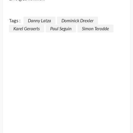
Tags :
Danny Latza
Dominick Drexler
Karel Geraerts
Paul Seguin
Simon Terodde