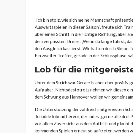
„Ich bin stolz, wie sich meine Mannschaft präsentie
Auswärtsspielen in dieser Saison“, freute sich Tra
über einen Schritt in die richtige Richtung, aber 
dem verpassten Dreier: „Wenn du lange führst, dann
den Ausgleich kassierst. Wir hatten durch Simon T
Ein zweiter Treffer, gerade in der Schlussphase, 
Lob für die mitgereist
Unter dem Strich war Geraerts aber eher positiv ge
Aufgabe: „Nichtsdestotrotz nehmen wir diesen einen
dem Schwung aus Hannover wollen wir gemeinsam 
Die Unterstützung der zahlreich mitgereisten Sc
Terodde lobend hervor, der indes „gerne alle drei
vor allem Zuversicht aus dem Auftritt und glaubt d
kommenden Spielen erneut so auftreten, werden wi