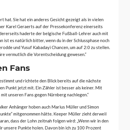
rt hat. Sie hat ein anderes Gesicht gezeigt als in vielen
iner Karel Geraerts auf der Pressekonferenz einerseits
andererseits haderte der belgische Fußball-Lehrer auch mit
 ist es natürlich bitter, wenn du in der Schlussphase noch
erodde und Yusuf Kabadayi Chancen, um auf 2:0 zu stellen.
wäre vermutlich die Vorentscheidung gewesen.“
en Fans
stimmt und richtete den Blick bereits auf die nächste
 Punkt jetzt mit. Ein Zähler ist besser als keiner. Mit
mit unseren Fans gegen Nürnberg nachlegen.“
halker Anhänger hoben auch Marius Müller und Simon
 Punkte“ mitgenommen hätte. Keeper Müller zieht derweil
aran, dass der Lohn zeitnah folgen wird: „Wenn wir in den
r unsere Punkte holen. Davon bin ich zu 100 Prozent