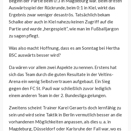
Beginn der Partie beim 0:3 in Magdeburg war. Beim dritten
Auswärtsspiel der Rückrunde, beim 0:1 in Kiel, wirkt das
Ergebnis zwar weniger desaströs. Tatsächlich bekam
Schalke aber auch in Kiel nahezu keinen Zugriff auf die
Partie und wurde „hergespielt“, wie man im Fußballjargon
zu sagen pflegt.
Was also macht Hoffnung, dass es am Sonntag bei Hertha
BSC auswärts besser wird?
Da wären vor allem zwei Aspekte zu nennen. Erstens hat
sich das Team durch die guten Resultate in der Veltins-
Arena ein wenig Selbstvertrauen aufgebaut. Ein Sieg
gegen den FC St. Pauli war schließlich zuvor lediglich
einem anderen Team in der 2. Bundesliga gelungen.
Zweitens scheint Trainer Karel Geraerts doch lernfähig zu
sein und wird seine Taktik in Berlin vermutlich besser an die
vorhandenen Möglichkeiten anpassen, als dies u. a. in
Magdeburg, Düsseldorf oder Karlsruhe der Fall war, wo es