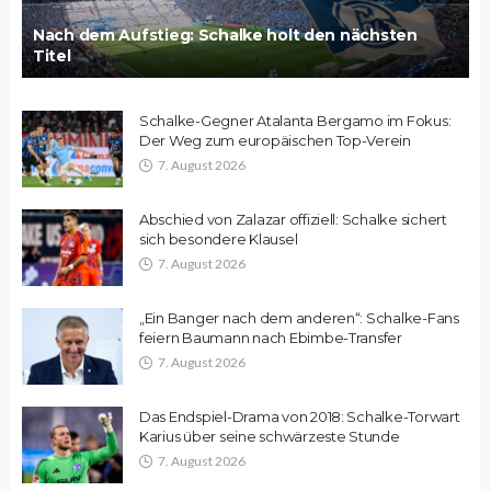
Nach dem Aufstieg: Schalke holt den nächsten
Titel
Schalke-Gegner Atalanta Bergamo im Fokus:
Der Weg zum europäischen Top-Verein
7. August 2026
Abschied von Zalazar offiziell: Schalke sichert
sich besondere Klausel
7. August 2026
„Ein Banger nach dem anderen“: Schalke-Fans
feiern Baumann nach Ebimbe-Transfer
7. August 2026
Das Endspiel-Drama von 2018: Schalke-Torwart
Karius über seine schwärzeste Stunde
7. August 2026