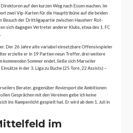
er Direktoren auf den kurzen Weg nach Essen machen. Im
port
zwei Vip-Karten für die Haupttribüne auf die beiden
en Besuch der Drittligapartie zwischen Hausherr Rot-
ten sich dagegen Vertreter anderer Klubs, etwa des 1. FC
.
er. Der 26 Jahre alte variabel einsetzbare Offensivspieler
er erzielte er in 19 Partien neun Treffer, drei weitere
a im kommenden Sommer endet, ließe sich Marseiler
 Einsätze in der 3. Liga zu Buche (25 Tore, 22 Assists) –
rseilers Berater, gegenüber
Reviersport
die Ambitionen
vollen Gesprächen mit den Vereinen gebe ich keine
ch ins Rampenlicht gespielt hat. Er wird ab dem 1. Juli in
ittelfeld im