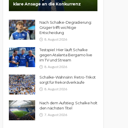
klare Ansage an die Konkurrenz
Nach Schalke-Degradierung:
Grüger trifft wichtige
Entscheidung
8. August 2026
Testspiel: Hier läuft Schalke
gegen Atalanta Bergamo live
im TV und Stream
8. August 2026
Schalke-Wahnsinn: Retro-Trikot
sorgt für Rekordverkäufe
8. August 2026
Nach dem Aufstieg: Schalke holt
den nächsten Titel
7. August 2026