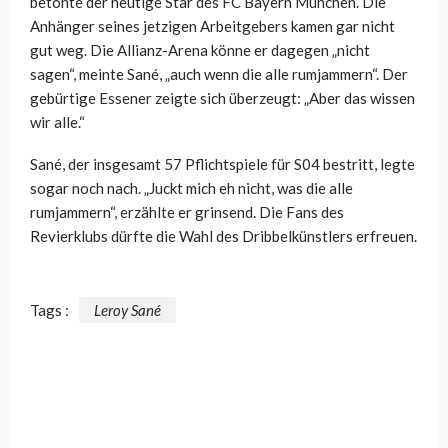
betonte der heutige Star des FC Bayern München. Die
Anhänger seines jetzigen Arbeitgebers kamen gar nicht
gut weg. Die Allianz-Arena könne er dagegen „nicht
sagen“, meinte Sané, „auch wenn die alle rumjammern“. Der
gebürtige Essener zeigte sich überzeugt: „Aber das wissen
wir alle.“
Sané, der insgesamt 57 Pflichtspiele für S04 bestritt, legte
sogar noch nach. „Juckt mich eh nicht, was die alle
rumjammern“, erzählte er grinsend. Die Fans des
Revierklubs dürfte die Wahl des Dribbelkünstlers erfreuen.
Tags :
Leroy Sané