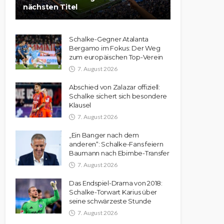
nächsten Titel
Schalke-Gegner Atalanta
Bergamo im Fokus: Der Weg
zum europäischen Top-Verein
7. August 2026
Abschied von Zalazar offiziell:
Schalke sichert sich besondere
Klausel
7. August 2026
„Ein Banger nach dem
anderen“: Schalke-Fans feiern
Baumann nach Ebimbe-Transfer
7. August 2026
Das Endspiel-Drama von 2018:
Schalke-Torwart Karius über
seine schwärzeste Stunde
7. August 2026