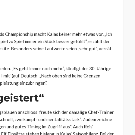
ds Championship macht Kalas keiner mehr etwas vor. „Ich
piel zu Spiel immer ein Stück besser gefühlt“, erzählt der
ite. Besonders seine Laufwerte seien „sehr gut“, verrät
ieden. „Es geht immer noch mehr“, kündigt der 30-Jährige
e limit‘ (auf Deutsch: „Nach oben sind keine Grenzen
opleistung einzubringen“.
geistert“
sblauen anschloss, freute sich der damalige Chef-Trainer
schnell, zweikampf- und mentalitätsstark“. Zudem zeichne
en und gutes Timing im Zugriff aus“. Auch Reis‘
Elf Einsätze stehen bislang in Kalas‘ Saisonbilanz. Bei der