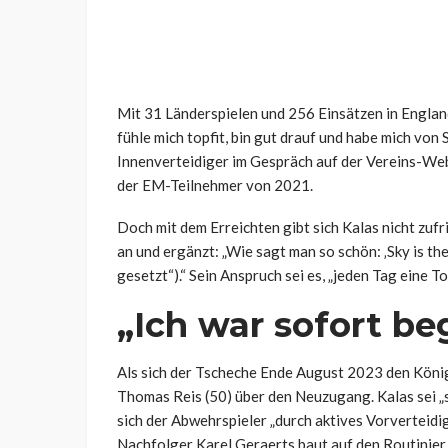
Mit 31 Länderspielen und 256 Einsätzen in Englan
fühle mich topfit, bin gut drauf und habe mich von S
Innenverteidiger im Gespräch auf der Vereins-Webs
der EM-Teilnehmer von 2021.
Doch mit dem Erreichten gibt sich Kalas nicht zufr
an und ergänzt: „Wie sagt man so schön: ‚Sky is th
gesetzt“).“ Sein Anspruch sei es, „jeden Tag eine T
„Ich war sofort be
Als sich der Tscheche Ende August 2023 den König
Thomas Reis (50) über den Neuzugang. Kalas sei „
sich der Abwehrspieler „durch aktives Vorverteidig
Nachfolger Karel Geraerts baut auf den Routinier. 