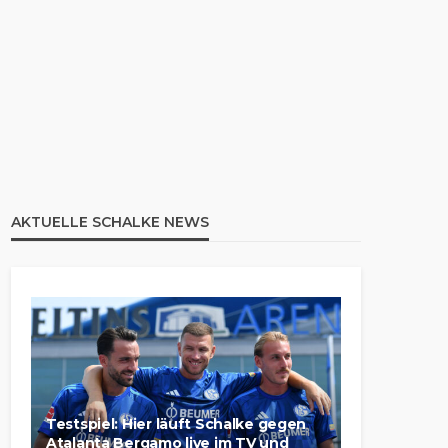
AKTUELLE SCHALKE NEWS
Testspiel: Hier läuft Schalke gegen
Atalanta Bergamo live im TV und