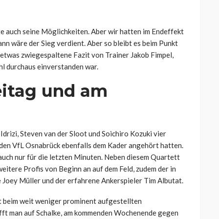
e auch seine Möglichkeiten. Aber wir hatten im Endeffekt
n wäre der Sieg verdient. Aber so bleibt es beim Punkt
s etwas zwiegespaltene Fazit von Trainer Jakob Fimpel,
hl durchaus einverstanden war.
eitag und am
Idrizi, Steven van der Sloot und Soichiro Kozuki vier
n den VfL Osnabrück ebenfalls dem Kader angehört hatten.
d auch nur für die letzten Minuten. Neben diesem Quartett
weitere Profis von Beginn an auf dem Feld, zudem der in
e Joey Müller und der erfahrene Ankerspieler Tim Albutat.
t beim weit weniger prominent aufgestellten
 hofft man auf Schalke, am kommenden Wochenende gegen