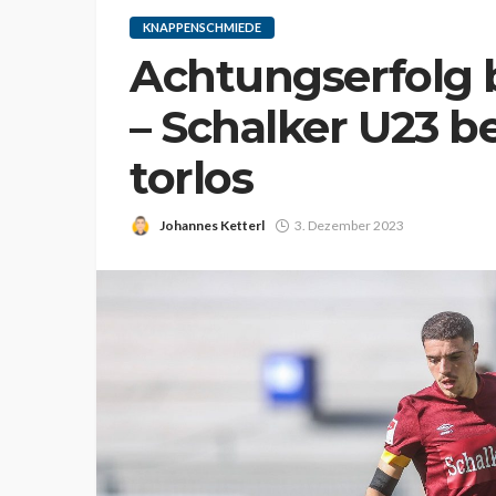
KNAPPENSCHMIEDE
Achtungserfolg 
– Schalker U23 b
torlos
Johannes Ketterl
3. Dezember 2023