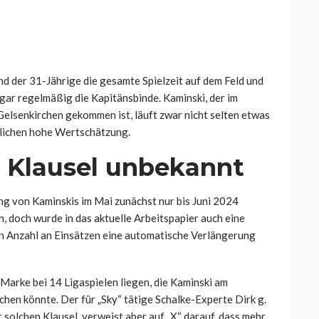
d der 31-Jährige die gesamte Spielzeit auf dem Feld und
gar regelmäßig die Kapitänsbinde. Kaminski, der im
lsenkirchen gekommen ist, läuft zwar nicht selten etwas
tlichen hohe Wertschätzung.
r Klausel unbekannt
g von Kaminskis im Mai zunächst nur bis Juni 2024
, doch wurde in das aktuelle Arbeitspapier auch eine
sen Anzahl an Einsätzen eine automatische Verlängerung
 Marke bei 14 Ligaspielen liegen, die Kaminski am
en könnte. Der für „Sky“ tätige Schalke-Experte Dirk g.
 solchen Klausel, verweist aber auf „X“ darauf, dass mehr