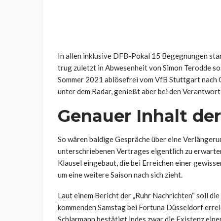
In allen inklusive DFB-Pokal 15 Begegnungen stan
trug zuletzt in Abwesenheit von Simon Terodde so
Sommer 2021 ablösefrei vom VfB Stuttgart nach Ge
unter dem Radar, genießt aber bei den Verantwor
Genauer Inhalt de
So wären baldige Gespräche über eine Verlängerun
unterschriebenen Vertrages eigentlich zu erwarten
Klausel eingebaut, die bei Erreichen einer gewis
um eine weitere Saison nach sich zieht.
Laut einem Bericht der „Ruhr Nachrichten“ soll die
kommenden Samstag bei Fortuna Düsseldorf erreich
Schlarmann bestätigt indes zwar die Existenz einer