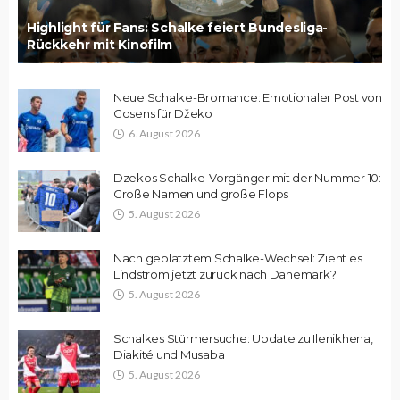
Highlight für Fans: Schalke feiert Bundesliga-
Rückkehr mit Kinofilm
Neue Schalke-Bromance: Emotionaler Post von
Gosens für Džeko
6. August 2026
Dzekos Schalke-Vorgänger mit der Nummer 10:
Große Namen und große Flops
5. August 2026
Nach geplatztem Schalke-Wechsel: Zieht es
Lindström jetzt zurück nach Dänemark?
5. August 2026
Schalkes Stürmersuche: Update zu Ilenikhena,
Diakité und Musaba
5. August 2026