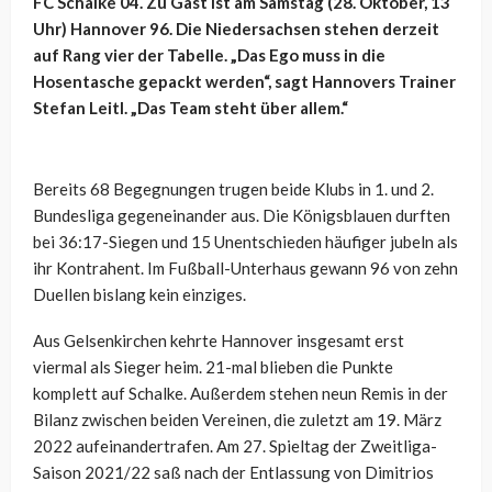
FC Schalke 04. Zu Gast ist am Samstag (28. Oktober, 13
Uhr) Hannover 96. Die Niedersachsen stehen derzeit
auf Rang vier der Tabelle. „Das Ego muss in die
Hosentasche gepackt werden“, sagt Hannovers Trainer
Stefan Leitl. „Das Team steht über allem.“
Bereits 68 Begegnungen trugen beide Klubs in 1. und 2.
Bundesliga gegeneinander aus. Die Königsblauen durften
bei 36:17-Siegen und 15 Unentschieden häufiger jubeln als
ihr Kontrahent. Im Fußball-Unterhaus gewann 96 von zehn
Duellen bislang kein einziges.
Aus Gelsenkirchen kehrte Hannover insgesamt erst
viermal als Sieger heim. 21-mal blieben die Punkte
komplett auf Schalke. Außerdem stehen neun Remis in der
Bilanz zwischen beiden Vereinen, die zuletzt am 19. März
2022 aufeinandertrafen. Am 27. Spieltag der Zweitliga-
Saison 2021/22 saß nach der Entlassung von Dimitrios