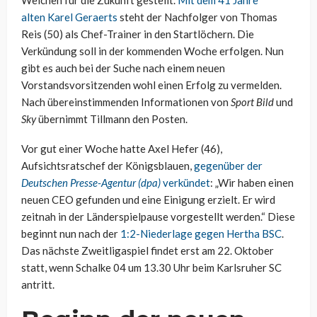
Weichen für die Zukunft gestellt.
Mit dem 41 Jahre
alten Karel Geraerts
steht der Nachfolger von Thomas
Reis (50) als Chef-Trainer in den Startlöchern. Die
Verkündung soll in der kommenden Woche erfolgen. Nun
gibt es auch bei der Suche nach einem neuen
Vorstandsvorsitzenden wohl einen Erfolg zu vermelden.
Nach übereinstimmenden Informationen von
Sport Bild
und
Sky
übernimmt Tillmann den Posten.
Vor gut einer Woche hatte Axel Hefer (46),
Aufsichtsratschef der Königsblauen,
gegenüber der
Deutschen Presse-Agentur (dpa)
verkündet
: „Wir haben einen
neuen CEO gefunden und eine Einigung erzielt. Er wird
zeitnah in der Länderspielpause vorgestellt werden.“ Diese
beginnt nun nach der
1:2-Niederlage gegen Hertha BSC
.
Das nächste Zweitligaspiel findet erst am 22. Oktober
statt, wenn Schalke 04 um 13.30 Uhr beim Karlsruher SC
antritt.