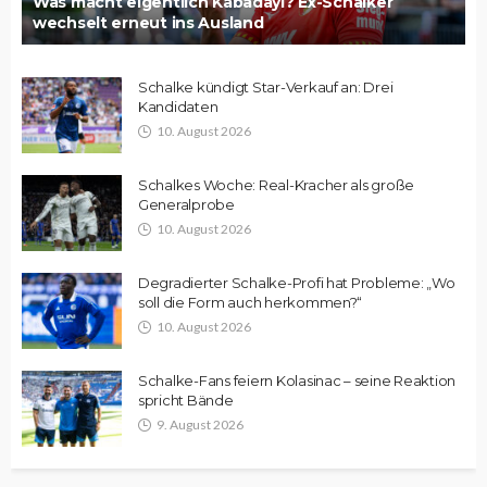
Was macht eigentlich Kabadayi? Ex-Schalker
wechselt erneut ins Ausland
Schalke kündigt Star-Verkauf an: Drei
Kandidaten
10. August 2026
Schalkes Woche: Real-Kracher als große
Generalprobe
10. August 2026
Degradierter Schalke-Profi hat Probleme: „Wo
soll die Form auch herkommen?“
10. August 2026
Schalke-Fans feiern Kolasinac – seine Reaktion
spricht Bände
9. August 2026