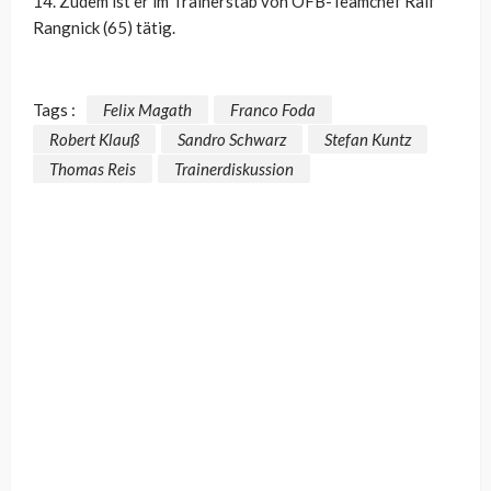
14. Zudem ist er im Trainerstab von ÖFB-Teamchef Ralf
Rangnick (65) tätig.
Tags :
Felix Magath
Franco Foda
Robert Klauß
Sandro Schwarz
Stefan Kuntz
Thomas Reis
Trainerdiskussion