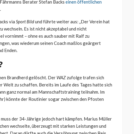
h Fährmanns Berater Stefan Backs
einen öffentlichen
.
acks via
Sport Bild
und führte weiter aus: „Der Verein hat
 wechseln. Es ist nicht akzeptabel und nicht
el vornimmt – ohne es auch sauber mit Ralf zu
ngen, was wiederum seinen Coach maßlos geärgert
nd Enden.
?
nen Brandherd gelöscht. Der
WAZ
zufolge trafen sich
r Welt zu schaffen. Bereits im Laufe des Tages hatte sich
nn ganz normal am Mannschaftstraining teilnahm. Im
 Uhr) könnte der Routinier sogar zwischen den Pfosten
 muss der 34-Jährige jedoch hart kämpfen. Marius Müller
chen wechselte, überzeugt mit starken Leistungen und
chert. Daran dürfte auch die Versöhnung zwischen Reis