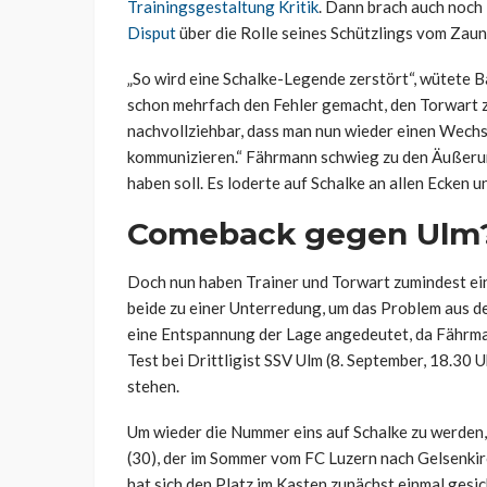
Trainingsgestaltung Kritik
. Dann brach auch noc
Disput
über die Rolle seines Schützlings vom Zaun
„So wird eine Schalke-Legende zerstört“, wütete B
schon mehrfach den Fehler gemacht, den Torwart zu
nachvollziehbar, dass man nun wieder einen Wechs
kommunizieren.“ Fährmann schwieg zu den Äußeru
haben soll. Es loderte auf Schalke an allen Ecken u
Comeback gegen Ulm
Doch nun haben Trainer und Torwart zumindest ei
beide zu einer Unterredung, um das Problem aus de
eine Entspannung der Lage angedeutet, da Fährma
Test bei Drittligist SSV Ulm (8. September, 18.30
stehen.
Um wieder die Nummer eins auf Schalke zu werden,
(30), der im Sommer vom FC Luzern nach Gelsenkir
hat sich den Platz im Kasten zunächst einmal gesi