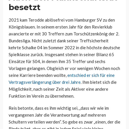
besetzt
2021 kam Terodde ablösefrei vom Hamburger SV zu den
Königsblauen. In seinem ersten Jahr für den Revierklub
avancierte er mit 30 Treffern zum Torschützenkönig der 2.
Bundesliga. Nicht zuletzt dank seiner Treffsicherheit
kehrte Schalke 04 im Sommer 2022 in die höchste deutsche
Spielklasse zurück. Insgesamt stehen in seiner Bilanz 65
Einsätze für S04, in denen ihm 35 Treffer und sechs
Vorlagen gelangen. Obgleich er vor wenigen Wochen noch
seine Karriere beenden wollte,
entschied er sich für eine
Vertragsverlängerung über drei Jahre
. Ihm bietet sich die
Möglichkeit, nach seiner Zeit als Aktiver eine andere
Funktion im Verein zu übernehmen.
Reis betonte, dass es ihm wichtig sei, „dass wir wie im
vergangenen Jahr die Verantwortung auf mehreren
Schultern verteilen werden“. So gebe es zwar „einen, der die
Binde trägt, aber es gibt in jedem Spiel viele kleine