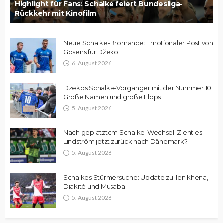
Highlight für Fans: Schalke feiert Bundesliga-
Rückkehr mit Kinofilm
Neue Schalke-Bromance: Emotionaler Post von
Gosens für Džeko
6. August 2026
Dzekos Schalke-Vorgänger mit der Nummer 10:
Große Namen und große Flops
5. August 2026
Nach geplatztem Schalke-Wechsel: Zieht es
Lindström jetzt zurück nach Dänemark?
5. August 2026
Schalkes Stürmersuche: Update zu Ilenikhena,
Diakité und Musaba
5. August 2026