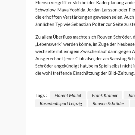
Ebenso vergriff er sich bei der Kaderplanung ander
Schwolow, Maya Yoshida, Jordan Larsson oder Flore
die erhofften Verstärkungen gewesen seien. Auch
ähnlichen Typ wie Sebastian Polter zur Seite zu st
Zu allem Überfluss machte sich Rouven Schröder, d
„Lebenswerk“ werden könne, im Zuge der Neubeset
wechselte mit einigem Zwischenlauf dann gegen A
Ausgerechnet jener Club also, der am Samstag Sch
Schröder angekündigt hat, beim Spiel selbst nicht 
die wohl treffende Einschätzung der Bild-Zeitung.
Tags :
Florent Mollet
Frank Kramer
Jor
Rasenballsport Leipzig
Rouven Schröder