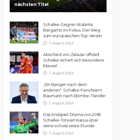
nächsten Titel
Schalke-Gegner Atalanta
Bergamo im Fokus: Der Weg
zum europäischen Top-Verein
7. August 2026
Abschied von Zalazar offiziell:
Schalke sichert sich besondere
Klausel
7. August 2026
„Ein Banger nach dem
anderen“: Schalke-Fans feiern
Baumann nach Ebimbe-Transfer
7. August 2026
Das Endspiel-Drama von 2018:
Schalke-Torwart Karius über
seine schwärzeste Stunde
7. August 2026