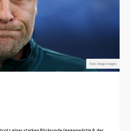
Foto: imago images
 trotz einer starken Rückrunde (gegenwärtig 8. der