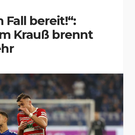
 Fall bereit!“:
om Krauß brennt
ehr