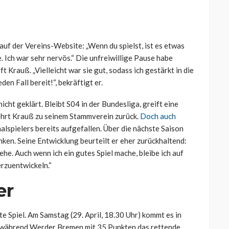
uf der Vereins-Website: „Wenn du spielst, ist es etwas
. Ich war sehr nervös.“ Die unfreiwillige Pause habe
 Krauß. „Vielleicht war sie gut, sodass ich gestärkt in die
den Fall bereit!“, bekräftigt er.
cht geklärt. Bleibt S04 in der Bundesliga, greift eine
 kehrt Krauß zu seinem Stammverein zurück.
Doch auch
lspielers bereits aufgefallen. Über die nächste Saison
ken. Seine Entwicklung beurteilt er eher zurückhaltend:
 sehe. Auch wenn ich ein gutes Spiel mache, bleibe ich auf
rzuentwickeln.“
er
 Spiel. Am Samstag (29. April, 18.30 Uhr) kommt es in
h während Werder Bremen mit 35 Punkten das rettende