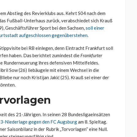
inem Abstieg des Revierklubs aus. Kehrt S04 nach dem
as Fußball-Unterhaus zurück, verabschiedet sich Krauß
9), Geschäftsführer Sport bei den Sachsen,
soll einer
burtsstadt aufgeschlossen gegenüberstehen
.
ippvisite bei RB einlegen, denn Eintracht Frankfurt soll
fen haben. Das berichtet zumindest die
Frankfurter
ne Runderneuerung ihres defensiven Mittelfeldes.
ibril Sow (26) liebäugele mit einem Wechsel in die
liebe nur noch Kristijan Jakić (25). Krauß sei einer der
könnten.
orvorlagen
keit des 21-Jährigen. In seinen 28 Bundesligaeinsätzen
:3-Niederlage gegen den FC Augsburg
am 8. Spieltag.
er Saisonbilanz in der Rubrik „Torvorlagen“ eine Null.
eler steigerungsfähig sind.