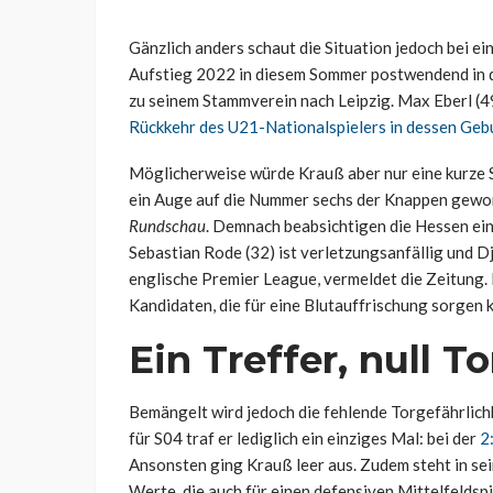
Gänzlich anders schaut die Situation jedoch bei e
Aufstieg 2022 in diesem Sommer postwendend in d
zu seinem Stammverein nach Leipzig. Max Eberl (4
Rückkehr des U21-Nationalspielers in dessen Ge
Möglicherweise würde Krauß aber nur eine kurze St
ein Auge auf die Nummer sechs der Knappen gewor
Rundschau
. Demnach beabsichtigen die Hessen ei
Sebastian Rode (32) ist verletzungsanfällig und Dj
englische Premier League, vermeldet die Zeitung. B
Kandidaten, die für eine Blutauffrischung sorgen 
Ein Treffer, null T
Bemängelt wird jedoch die fehlende Torgefährlich
für S04 traf er lediglich ein einziges Mal: bei der
2
Ansonsten ging Krauß leer aus. Zudem steht in sein
Werte, die auch für einen defensiven Mittelfeldspi