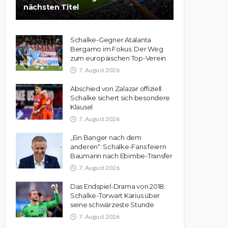
nächsten Titel
Schalke-Gegner Atalanta
Bergamo im Fokus: Der Weg
zum europäischen Top-Verein
7. August 2026
Abschied von Zalazar offiziell:
Schalke sichert sich besondere
Klausel
7. August 2026
„Ein Banger nach dem
anderen“: Schalke-Fans feiern
Baumann nach Ebimbe-Transfer
7. August 2026
Das Endspiel-Drama von 2018:
Schalke-Torwart Karius über
seine schwärzeste Stunde
7. August 2026