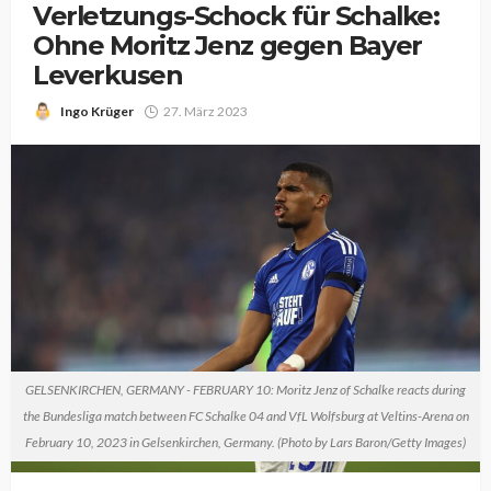
Verletzungs-Schock für Schalke:
Ohne Moritz Jenz gegen Bayer
Leverkusen
Ingo Krüger
27. März 2023
GELSENKIRCHEN, GERMANY - FEBRUARY 10: Moritz Jenz of Schalke reacts during
the Bundesliga match between FC Schalke 04 and VfL Wolfsburg at Veltins-Arena on
February 10, 2023 in Gelsenkirchen, Germany. (Photo by Lars Baron/Getty Images)