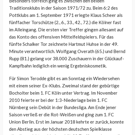
Besonders torreich ging es zwischen den beiden
Traditionsklubs in der Saison 1971/72 zu. Beim 6:2 des
Pottklubs am 1. September 1971 erlegte Klaus Scheer als
fünffacher Torschütze (2., 6., 33., 42., 72.) die Kölner fast
im Alleingang. Die ersten vier Treffer gingen allesamt auf
das Konto des offensiven Mittelfeldspielers. Für das
fünfte Schalker Tor zeichnete Hartmut Huhse in der 49.
Minute verantwortlich. Wolfgang Overath (65.) und Bernd
Rupp (81.) gelang vor 38.000 Zuschauern in der Glückauf-
Kampfbahn lediglich ein wenig Ergebniskosmetik.
Für Simon Terodde gibt es am Sonntag ein Wiedersehen
mit einem seiner Ex-Klubs. Zweimal stand der gebürtige
Bocholter beim 1. FC Köln unter Vertrag. Im November
2010 feierte er bei der 1:3-Niederlage beim 1. FC
Nürnberg sein Debüt in der Bundesliga. Am Ende jener
Saison verließ er die Rot-Weißen und ging zum 1. FC
Union Berlin. Erst im Januar 2018 kehrte er zurück, konnte
den Abstieg aus der höchsten deutschen Spielklasse