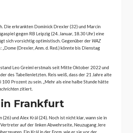
ich. Die erkrankten Dominick Drexler (32) und Marcin
igaspiel gegen RB Leipzig (24. Januar, 18.30 Uhr) eine
gt sich vorsichtig optimistisch. Gegenüber der
WAZ
: „Dome (Drexler, Anm. d. Red.) könnte bis Dienstag
stand Leo Greiml erstmals seit Mitte Oktober 2022 und
r des Tabellenletzten. Reis weiß, dass der 21 Jahre alte
i 100 Prozent zu sein. „Mehr als eine halbe Stunde hätte
achrichten
zitiert.
in Frankfurt
6) und Alex Král (24). Noch ist nicht klar, wann sie in
Vertreter auf der linken Abwehrseite, Neuzugang Jere
berzeugen. Ein Král in der Form, wie er sie vor der