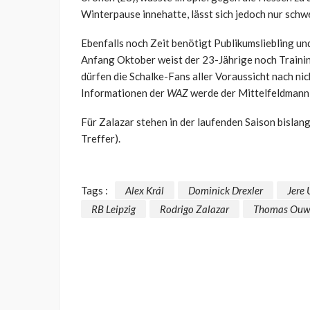
Winterpause innehatte, lässt sich jedoch nur schw
Ebenfalls noch Zeit benötigt Publikumsliebling u
Anfang Oktober weist der 23-Jährige noch Trainin
dürfen die Schalke-Fans aller Voraussicht nach nic
Informationen der
WAZ
werde der Mittelfeldmann 
Für Zalazar stehen in der laufenden Saison bisla
Treffer).
Tags :
Alex Král
Dominick Drexler
Jere
RB Leipzig
Rodrigo Zalazar
Thomas Ouw