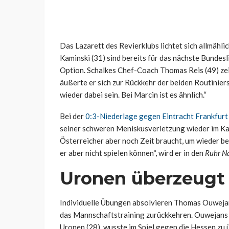
Das Lazarett des Revierklubs lichtet sich allmähl
Kaminski (31) sind bereits für das nächste Bundesl
Option. Schalkes Chef-Coach Thomas Reis (49) zei
äußerte er sich zur Rückkehr der beiden Routiniers
wieder dabei sein. Bei Marcin ist es ähnlich.“
Bei der
0:3-Niederlage gegen Eintracht Frankfurt
seiner schweren Meniskusverletzung wieder im Kade
Österreicher aber noch Zeit braucht, um wieder be
er aber nicht spielen können“, wird er in den
Ruhr N
Uronen überzeugt 
Individuelle Übungen absolvieren Thomas Ouwejan (2
das Mannschaftstraining zurückkehren. Ouwejans 
Uronen (28), wusste im Spiel gegen die Hessen zu ü