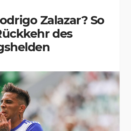
drigo Zalazar? So
Rückkehr des
egshelden