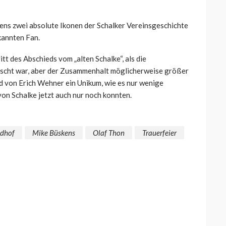
ens zwei absolute Ikonen der Schalker Vereinsgeschichte
kannten Fan.
tt des Abschieds vom „alten Schalke“, als die
ischt war, aber der Zusammenhalt möglicherweise größer
Tod von Erich Wehner ein Unikum, wie es nur wenige
von Schalke jetzt auch nur noch konnten.
edhof
Mike Büskens
Olaf Thon
Trauerfeier