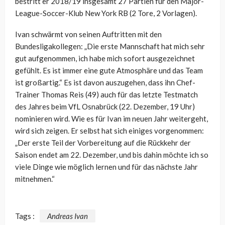
bestritt er 2018/19 insgesamt 27 Partien für den Major-
League-Soccer-Klub New York RB (2 Tore, 2 Vorlagen).
Ivan schwärmt von seinen Auftritten mit den
Bundesligakollegen: „Die erste Mannschaft hat mich sehr
gut aufgenommen, ich habe mich sofort ausgezeichnet
gefühlt. Es ist immer eine gute Atmosphäre und das Team
ist großartig.“ Es ist davon auszugehen, dass ihn Chef-
Trainer Thomas Reis (49) auch für das letzte Testmatch
des Jahres beim VfL Osnabrück (22. Dezember, 19 Uhr)
nominieren wird. Wie es für Ivan im neuen Jahr weitergeht,
wird sich zeigen. Er selbst hat sich einiges vorgenommen:
„Der erste Teil der Vorbereitung auf die Rückkehr der
Saison endet am 22. Dezember, und bis dahin möchte ich so
viele Dinge wie möglich lernen und für das nächste Jahr
mitnehmen.“
Tags :
Andreas Ivan