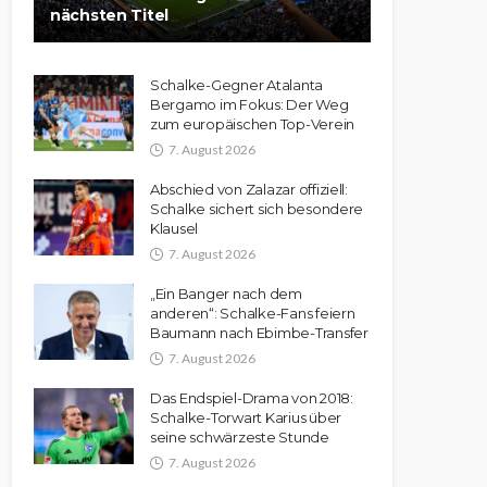
nächsten Titel
Schalke-Gegner Atalanta
Bergamo im Fokus: Der Weg
zum europäischen Top-Verein
7. August 2026
Abschied von Zalazar offiziell:
Schalke sichert sich besondere
Klausel
7. August 2026
„Ein Banger nach dem
anderen“: Schalke-Fans feiern
Baumann nach Ebimbe-Transfer
7. August 2026
Das Endspiel-Drama von 2018:
Schalke-Torwart Karius über
seine schwärzeste Stunde
7. August 2026