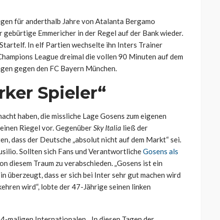
igen für anderthalb Jahre von Atalanta Bergamo
er gebürtige Emmericher in der Regel auf der Bank wieder.
Startelf. In elf Partien wechselte ihn Inters Trainer
r Champions League dreimal die vollen 90 Minuten auf dem
rlagen gegen den FC Bayern München.
rker Spieler“
macht haben, die missliche Lage Gosens zum eigenen
n einen Riegel vor. Gegenüber
Sky Italia
ließ der
en, dass der Deutsche „absolut nicht auf dem Markt“ sei.
Ausilio. Sollten sich Fans und Verantwortliche
Gosens als
h von diesem Traum zu verabschieden. „Gosens ist ein
bin überzeugt, dass er sich bei Inter sehr gut machen wird
ehren wird“, lobte der 47-Jährige seinen linken
4-maligen Internationalen. „In diesen Tagen der