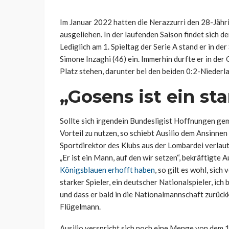
Im Januar 2022 hatten die Nerazzurri den 28-Jähr
ausgeliehen. In der laufenden Saison findet sich d
Lediglich am 1. Spieltag der Serie A stand er in der 
Simone Inzaghi (46) ein. Immerhin durfte er in de
Platz stehen, darunter bei den beiden 0:2-Niede
„Gosens ist ein sta
Sollte sich irgendein Bundesligist Hoffnungen ge
Vorteil zu nutzen, so schiebt Ausilio dem Ansinne
Sportdirektor des Klubs aus der Lombardei verlaut
„Er ist ein Mann, auf den wir setzen“, bekräftigte 
Königsblauen erhofft haben
, so gilt es wohl, sic
starker Spieler, ein deutscher Nationalspieler, ich 
und dass er bald in die Nationalmannschaft zurückk
Flügelmann.
Ausilio verspricht sich noch eine Menge von dem 1