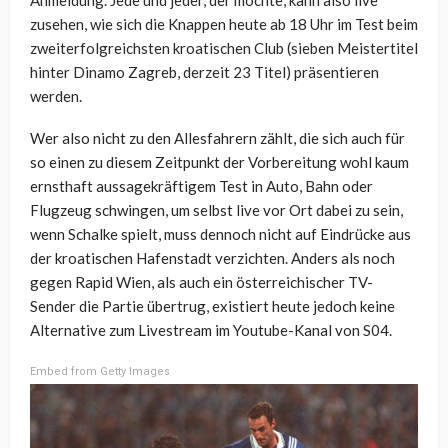
Anmeldung. Jede und jeder, der möchte, kann also live
zusehen, wie sich die Knappen heute ab 18 Uhr im Test beim
zweiterfolgreichsten kroatischen Club (sieben Meistertitel
hinter Dinamo Zagreb, derzeit 23 Titel) präsentieren
werden.
Wer also nicht zu den Allesfahrern zählt, die sich auch für
so einen zu diesem Zeitpunkt der Vorbereitung wohl kaum
ernsthaft aussagekräftigem Test in Auto, Bahn oder
Flugzeug schwingen, um selbst live vor Ort dabei zu sein,
wenn Schalke spielt, muss dennoch nicht auf Eindrücke aus
der kroatischen Hafenstadt verzichten. Anders als noch
gegen Rapid Wien, als auch ein österreichischer TV-
Sender die Partie übertrug, existiert heute jedoch keine
Alternative zum Livestream im Youtube-Kanal von S04.
Embed from Getty Images