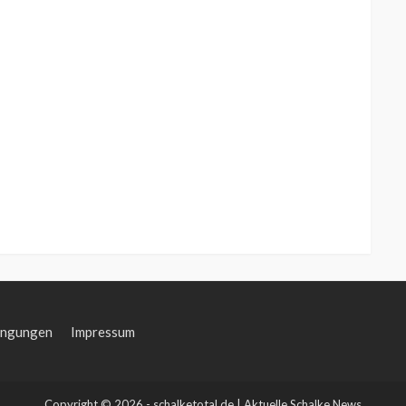
ingungen
Impressum
Copyright © 2026 - schalketotal.de | Aktuelle Schalke News