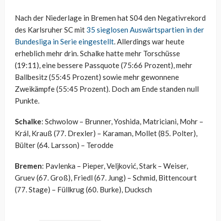
Nach der Niederlage in Bremen hat S04 den Negativrekord
des Karlsruher SC mit
35 sieglosen Auswärtspartien in der
Bundesliga in Serie eingestellt
. Allerdings war heute
erheblich mehr drin. Schalke hatte mehr Torschüsse
(19:11), eine bessere Passquote (75:66 Prozent), mehr
Ballbesitz (55:45 Prozent) sowie mehr gewonnene
Zweikämpfe (55:45 Prozent). Doch am Ende standen null
Punkte.
Schalke
: Schwolow – Brunner, Yoshida, Matriciani, Mohr –
Král, Krauß (77. Drexler) – Karaman, Mollet (85. Polter),
Bülter (64. Larsson) – Terodde
Bremen
: Pavlenka – Pieper, Veljković, Stark – Weiser,
Gruev (67. Groß), Friedl (67. Jung) – Schmid, Bittencourt
(77. Stage) – Füllkrug (60. Burke), Ducksch