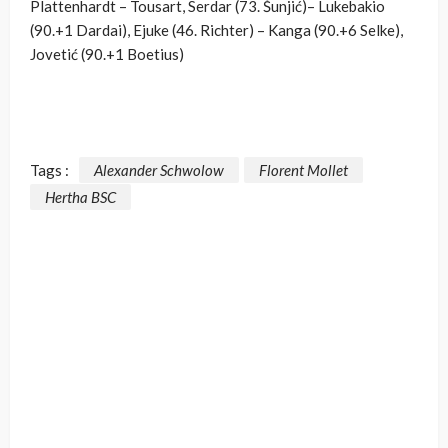
Plattenhardt – Tousart, Serdar (73. Šunjić)– Lukebakio
(90.+1 Dardai), Ejuke (46. Richter) – Kanga (90.+6 Selke),
Jovetić (90.+1 Boetius)
Tags :
Alexander Schwolow
Florent Mollet
Hertha BSC