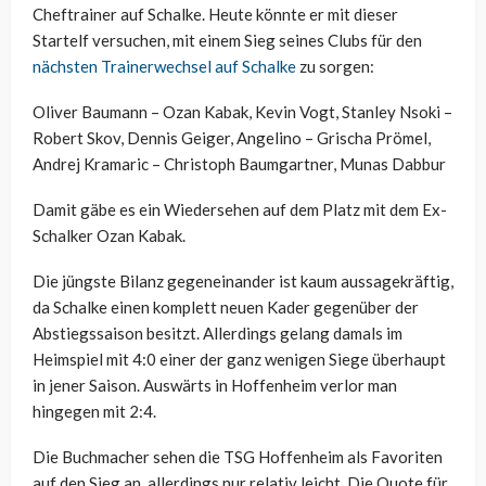
Cheftrainer auf Schalke. Heute könnte er mit dieser
Startelf versuchen, mit einem Sieg seines Clubs für den
nächsten Trainerwechsel auf Schalke
zu sorgen:
Oliver Baumann – Ozan Kabak, Kevin Vogt, Stanley Nsoki –
Robert Skov, Dennis Geiger, Angelino – Grischa Prömel,
Andrej Kramaric – Christoph Baumgartner, Munas Dabbur
Damit gäbe es ein Wiedersehen auf dem Platz mit dem Ex-
Schalker Ozan Kabak.
Die jüngste Bilanz gegeneinander ist kaum aussagekräftig,
da Schalke einen komplett neuen Kader gegenüber der
Abstiegssaison besitzt. Allerdings gelang damals im
Heimspiel mit 4:0 einer der ganz wenigen Siege überhaupt
in jener Saison. Auswärts in Hoffenheim verlor man
hingegen mit 2:4.
Die Buchmacher sehen die TSG Hoffenheim als Favoriten
auf den Sieg an, allerdings nur relativ leicht. Die Quote für