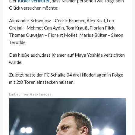
Der
Kicker vermutet
, dass Kramer personell wie folgt sein
Glück versuchen möchte:
Alexander Schwolow – Cedric Brunner, Alex Kral, Leo
Greiml – Mehmet Can Aydin, Tom Krauß, Florian Flick,
Thomas Ouwejan – Florent Mollet, Marius Bülter – Simon
Terodde
Das hieße auch, dass Kramer auf Maya Yoshida verzichten
würde.
Zuletzt hatte der FC Schalke 04 drei Niederlagen in Folge
mit 2:8 Toren einstecken müssen.
Embed from Getty Images