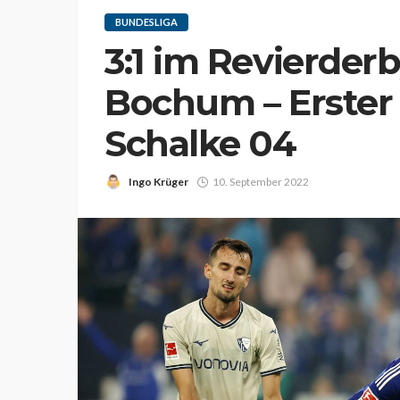
BUNDESLIGA
3:1 im Revierder
Bochum – Erster 
Schalke 04
Ingo Krüger
10. September 2022