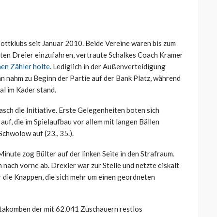
ottklubs seit Januar 2010. Beide Vereine waren bis zum
sten Dreier einzufahren, vertraute Schalkes Coach Kramer
nen Zähler holte
. Lediglich in der Außenverteidigung
an nahm zu Beginn der Partie auf der Bank Platz, während
l im Kader stand.
ch die Initiative. Erste Gelegenheiten boten sich
auf, die im Spielaufbau vor allem mit langen Bällen
Schwolow auf (23., 35.).
inute zog Bülter auf der linken Seite in den Strafraum.
 nach vorne ab. Drexler war zur Stelle und netzte eiskalt
r die Knappen, die sich mehr um einen geordneten
atakomben der mit 62.041 Zuschauern restlos