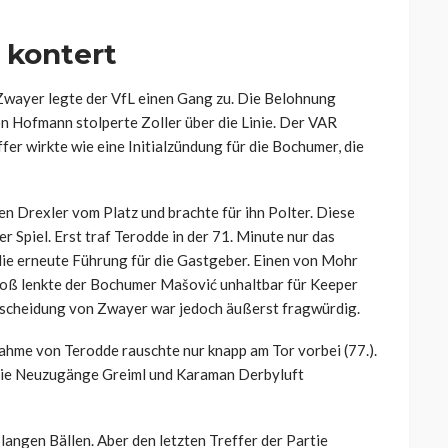
 kontert
Zwayer legte der VfL einen Gang zu. Die Belohnung
on Hofmann stolperte Zoller über die Linie. Der VAR
ffer wirkte wie eine Initialzündung für die Bochumer, die
 Drexler vom Platz und brachte für ihn Polter. Diese
 Spiel. Erst traf Terodde in der 71. Minute nur das
die erneute Führung für die Gastgeber. Einen von Mohr
oß lenkte der Bochumer Mašović unhaltbar für Keeper
tscheidung von Zwayer war jedoch äußerst fragwürdig.
nahme von Terodde rauschte nur knapp am Tor vorbei (77.).
die Neuzugänge Greiml und Karaman Derbyluft
langen Bällen. Aber den letzten Treffer der Partie