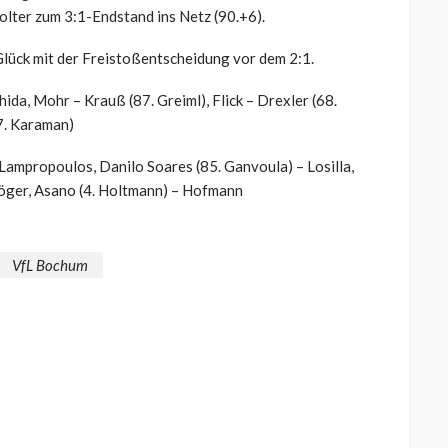
olter zum 3:1-Endstand ins Netz (90.+6).
Glück mit der Freistoßentscheidung vor dem 2:1.
ida, Mohr – Krauß (87. Greiml), Flick – Drexler (68.
87. Karaman)
ampropoulos, Danilo Soares (85. Ganvoula) – Losilla,
Stöger, Asano (4. Holtmann) – Hofmann
VfL Bochum