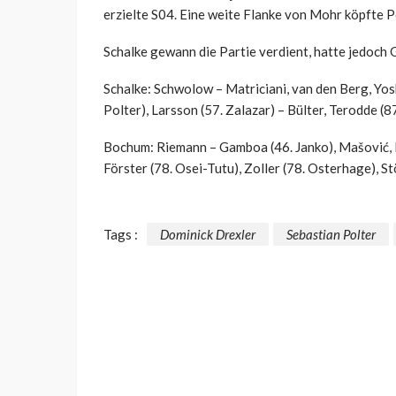
erzielte S04. Eine weite Flanke von Mohr köpfte P
Schalke gewann die Partie verdient, hatte jedoch 
Schalke: Schwolow – Matriciani, van den Berg, Yosh
Polter), Larsson (57. Zalazar) – Bülter, Terodde (
Bochum: Riemann – Gamboa (46. Janko), Mašović, L
Förster (78. Osei-Tutu), Zoller (78. Osterhage), 
Tags :
Dominick Drexler
Sebastian Polter