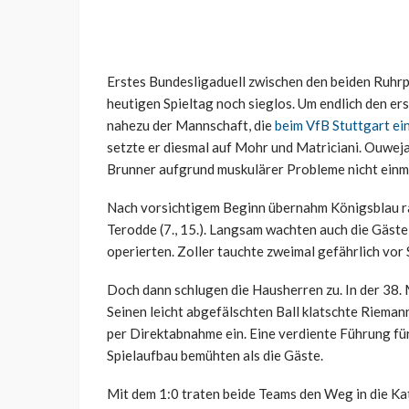
Erstes Bundesligaduell zwischen den beiden Ruhrp
heutigen Spieltag noch sieglos. Um endlich den er
nahezu der Mannschaft, die
beim VfB Stuttgart ei
setzte er diesmal auf Mohr und Matriciani. Ouwej
Brunner aufgrund muskulärer Probleme nicht einma
Nach vorsichtigem Beginn übernahm Königsblau ras
Terodde (7., 15.). Langsam wachten auch die Gäste 
operierten. Zoller tauchte zweimal gefährlich vor 
Doch dann schlugen die Hausherren zu. In der 38. M
Seinen leicht abgefälschten Ball klatschte Riemann
per Direktabnahme ein. Eine verdiente Führung fü
Spielaufbau bemühten als die Gäste.
Mit dem 1:0 traten beide Teams den Weg in die K