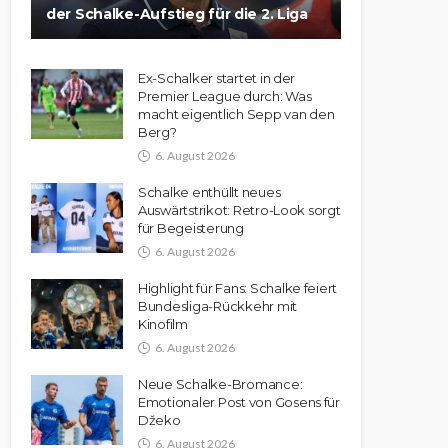
der Schalke-Aufstieg für die 2. Liga
Ex-Schalker startet in der
Premier League durch: Was
macht eigentlich Sepp van den
Berg?
6. August 2026
Schalke enthüllt neues
Auswärtstrikot: Retro-Look sorgt
für Begeisterung
6. August 2026
Highlight für Fans: Schalke feiert
Bundesliga-Rückkehr mit
Kinofilm
6. August 2026
Neue Schalke-Bromance:
Emotionaler Post von Gosens für
Džeko
6. August 2026