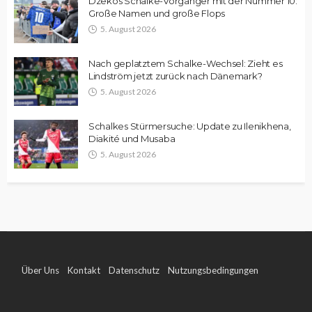
Dzekos Schalke-Vorgänger mit der Nummer 10:
Große Namen und große Flops
5. August 2026
Nach geplatztem Schalke-Wechsel: Zieht es
Lindström jetzt zurück nach Dänemark?
5. August 2026
Schalkes Stürmersuche: Update zu Ilenikhena,
Diakité und Musaba
5. August 2026
Über Uns
Kontakt
Datenschutz
Nutzungsbedingungen
Impressum