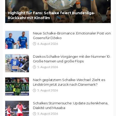
Highlight für Fans: Schalke feiert Bundesliga-
Rückkehr mit Kinofilm
Neue Schalke-Bromance: Emotionaler Post von
Gosens für Džeko
6. August 2026
Dzekos Schalke-Vorgänger mit der Nummer 10:
Große Namen und große Flops
5. August 2026
Nach geplatztem Schalke-Wechsel: Zieht es
Lindström jetzt zurück nach Dänemark?
5. August 2026
Schalkes Stürmersuche: Update zu Ilenikhena,
Diakité und Musaba
5. August 2026