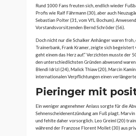
Rund 1000 Fans freuten sich, endlich wieder Fußba
Profis wie Ralf Fährmann (30), aber auch Neuzug
Sebastian Polter (31, vom VfL Bochum). Anwesend
Vorstandsvorsitzenden Bernd Schröder (56).
Doch nicht nur die Schalker Anhänger waren froh, 
Trainerbank, Frank Kramer, zeigte sich begeistert
geht einem das Herz auf.“ Verzichten musste der 50
den unterschiedlichsten Gründen abwesend waren. D
Blendi Idrizi (24), Malick Thiaw (20), Marcin Kami
internationalen Verpflichtungen einen verlängert
Pieringer mit pos
Ein weniger angenehmer Anlass sorgte für die Abwe
Sehnenscheidenentzündung am Fuß plagt. Marvin Pi
und fehlte daher vorsorglich. Leo Greiml (20) trai
während der Franzose Florent Mollet (30) aus priv