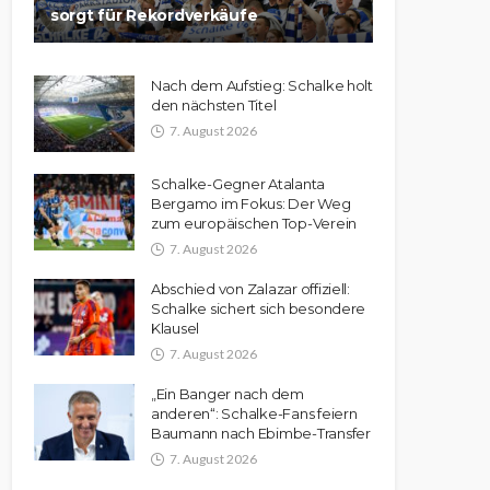
sorgt für Rekordverkäufe
Nach dem Aufstieg: Schalke holt
den nächsten Titel
7. August 2026
Schalke-Gegner Atalanta
Bergamo im Fokus: Der Weg
zum europäischen Top-Verein
7. August 2026
Abschied von Zalazar offiziell:
Schalke sichert sich besondere
Klausel
7. August 2026
„Ein Banger nach dem
anderen“: Schalke-Fans feiern
Baumann nach Ebimbe-Transfer
7. August 2026