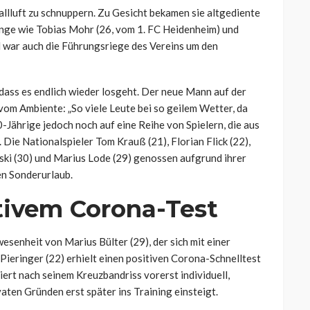
llluft zu schnuppern. Zu Gesicht bekamen sie altgediente
änge wie Tobias Mohr (26, vom 1. FC Heidenheim) und
 war auch die Führungsriege des Vereins um den
dass es endlich wieder losgeht. Der neue Mann auf der
 vom Ambiente: „So viele Leute bei so geilem Wetter, da
-Jährige jedoch noch auf eine Reihe von Spielern, die aus
ie Nationalspieler Tom Krauß (21), Florian Flick (22),
nski (30) und Marius Lode (29) genossen aufgrund ihrer
en Sonderurlaub.
itivem Corona-Test
senheit von Marius Bülter (29), der sich mit einer
eringer (22) erhielt einen positiven Corona-Schnelltest
niert nach seinem Kreuzbandriss vorerst individuell,
aten Gründen erst später ins Training einsteigt.