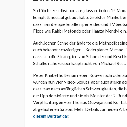
So führte er selbst nun aus, dass er in den 15 Mo
komplett neu aufgebaut habe. Größtes Manko bei 
dass man die Spieler allein per Video und TV beob
Flops wie Rabbi Matondo oder Hamza Mendyl ein.
Auch Jochen Schneider änderte die Methodik seine
auch bekannt schwierigen – Kaderplaner Michael Re
dass sich die Strategien von Schneider und Reschk
Schalke nahezu überhaupt nicht von Michael Resc
Peter Knäbel holte nun neben Rouven Schröder a
wurden nun vier Video-Scouts, aber auch gleich ac
dass man nach anfänglichen Schwierigkeiten, die 
die Liga dominierte und sie als Meister der 2. Bun
Verpflichtungen von Thomas Ouwejan und Ko Itakura
abgelaufenen Saison. Mehr Details zur neuen Arb
diesem Beitrag dar
.