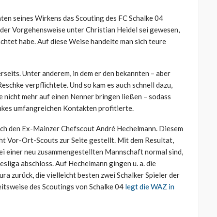
naten seines Wirkens das Scouting des FC Schalke 04
der Vorgehensweise unter Christian Heidel sei gewesen,
achtet habe. Auf diese Weise handelte man sich teure
rseits. Unter anderem, in dem er den bekannten – aber
schke verpflichtete. Und so kam es auch schnell dazu,
e nicht mehr auf einen Nenner bringen ließen – sodass
hkes umfangreichen Kontakten profitierte.
uch den Ex-Mainzer Chefscout André Hechelmann. Diesem
ht Vor-Ort-Scouts zur Seite gestellt. Mit dem Resultat,
bei einer neu zusammengestellten Mannschaft normal sind,
desliga abschloss. Auf Hechelmann gingen u. a. die
 zurück, die vielleicht besten zwei Schalker Spieler der
eitsweise des Scoutings von Schalke 04
legt die WAZ in