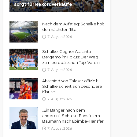
sorgt für Rekordverkäufe
Nach dem Aufstieg: Schalke holt
den nächsten Titel
7. August 2026
Schalke-Gegner Atalanta
Bergamo im Fokus: Der Weg
zum europäischen Top-Verein
7. August 2026
Abschied von Zalazar offiziell:
Schalke sichert sich besondere
Klausel
7. August 2026
„Ein Banger nach dem
anderen“: Schalke-Fans feiern
Baumann nach Ebimbe-Transfer
7. August 2026