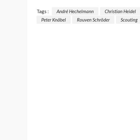
Tags :
André Hechelmann
Christian Heidel
Peter Knäbel
Rouven Schröder
Scouting