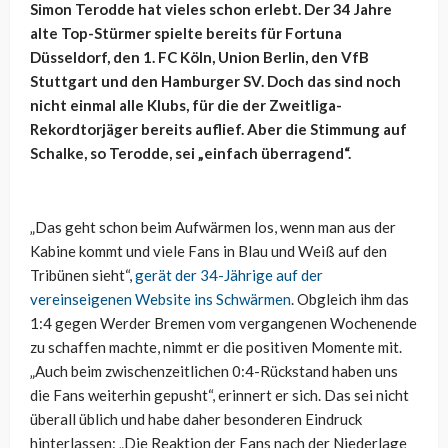
Simon Terodde hat vieles schon erlebt. Der 34 Jahre
alte Top-Stürmer spielte bereits für Fortuna
Düsseldorf, den 1. FC Köln, Union Berlin, den VfB
Stuttgart und den Hamburger SV. Doch das sind noch
nicht einmal alle Klubs, für die der Zweitliga-
Rekordtorjäger bereits auflief. Aber die Stimmung auf
Schalke, so Terodde, sei „einfach überragend“.
„Das geht schon beim Aufwärmen los, wenn man aus der
Kabine kommt und viele Fans in Blau und Weiß auf den
Tribünen sieht“,
gerät der 34-Jährige auf der
vereinseigenen Website ins Schwärmen
. Obgleich ihm das
1:4 gegen Werder Bremen vom vergangenen Wochenende
zu schaffen machte, nimmt er die positiven Momente mit.
„Auch beim zwischenzeitlichen 0:4-Rückstand haben uns
die Fans weiterhin gepusht“, erinnert er sich. Das sei nicht
überall üblich und habe daher besonderen Eindruck
hinterlassen: „Die Reaktion der Fans nach der Niederlage