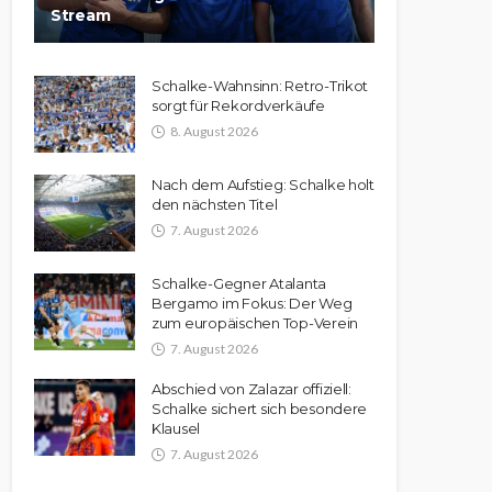
Stream
Schalke-Wahnsinn: Retro-Trikot
sorgt für Rekordverkäufe
8. August 2026
Nach dem Aufstieg: Schalke holt
den nächsten Titel
7. August 2026
Schalke-Gegner Atalanta
Bergamo im Fokus: Der Weg
zum europäischen Top-Verein
7. August 2026
Abschied von Zalazar offiziell:
Schalke sichert sich besondere
Klausel
7. August 2026