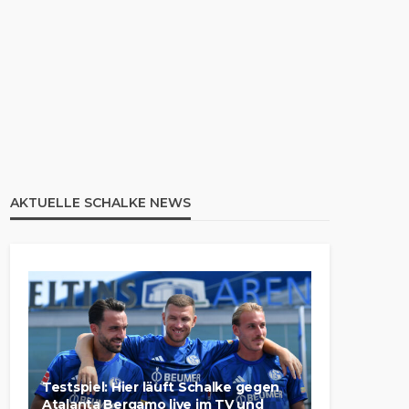
AKTUELLE SCHALKE NEWS
Testspiel: Hier läuft Schalke gegen
Atalanta Bergamo live im TV und