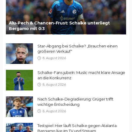
Alu-Pech & Chancen-Frust: Schalke unterliegt
Bergamo mit 0:3
Star-Abgang bei Schalke? „Brauchen einen
größeren Verkauf“
8. August 2026
Schalke-Fans jubeln: Muslic macht klare Ansage
an die Konkurrenz
8. August 2026
Nach Schalke-Degradierung: Grüger trifft
wichtige Entscheidung
8. August 2026
Testspiel: Hier läuft Schalke gegen Atalanta
Bergamo live im TV und Stream