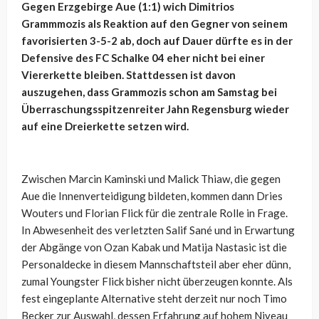
Gegen Erzgebirge Aue (1:1) wich Dimitrios
Grammmozis als Reaktion auf den Gegner von seinem
favorisierten 3-5-2 ab, doch auf Dauer dürfte es in der
Defensive des FC Schalke 04 eher nicht bei einer
Viererkette bleiben. Stattdessen ist davon
auszugehen, dass Grammozis schon am Samstag bei
Überraschungsspitzenreiter Jahn Regensburg wieder
auf eine Dreierkette setzen wird.
Zwischen Marcin Kaminski und Malick Thiaw, die gegen
Aue die Innenverteidigung bildeten, kommen dann Dries
Wouters und Florian Flick für die zentrale Rolle in Frage.
In Abwesenheit des verletzten Salif Sané und in Erwartung
der Abgänge von Ozan Kabak und Matija Nastasic ist die
Personaldecke in diesem Mannschaftsteil aber eher dünn,
zumal Youngster Flick bisher nicht überzeugen konnte. Als
fest eingeplante Alternative steht derzeit nur noch Timo
Becker zur Auswahl, dessen Erfahrung auf hohem Niveau