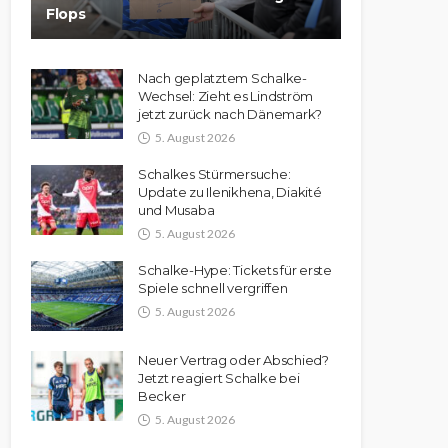
Flops
Nach geplatztem Schalke-
Wechsel: Zieht es Lindström
jetzt zurück nach Dänemark?
5. August 2026
Schalkes Stürmersuche:
Update zu Ilenikhena, Diakité
und Musaba
5. August 2026
Schalke-Hype: Tickets für erste
Spiele schnell vergriffen
5. August 2026
Neuer Vertrag oder Abschied?
Jetzt reagiert Schalke bei
Becker
5. August 2026