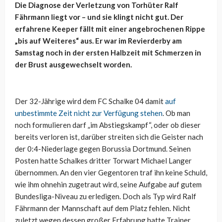
Die Diagnose der Verletzung von Torhüter Ralf
Fährmann liegt vor – und sie klingt nicht gut. Der
erfahrene Keeper fällt mit einer angebrochenen Rippe
„bis auf Weiteres“ aus. Er war im Revierderby am
Samstag noch in der ersten Halbzeit mit Schmerzen in
der Brust ausgewechselt worden.
Der 32-Jährige wird dem FC Schalke 04 damit
auf
unbestimmte Zeit nicht zur Verfügung stehen
. Ob man
noch formulieren darf „im Abstiegskampf“, oder ob dieser
bereits verloren ist, darüber streiten sich die Geister nach
der 0:4-Niederlage gegen Borussia Dortmund. Seinen
Posten hatte Schalkes dritter Torwart Michael Langer
übernommen. An den vier Gegentoren traf ihn keine Schuld,
wie ihm ohnehin zugetraut wird, seine Aufgabe auf gutem
Bundesliga-Niveau zu erledigen. Doch als Typ wird Ralf
Fährmann der Mannschaft auf dem Platz fehlen. Nicht
zuletzt wegen dessen großer Erfahrung hatte Trainer