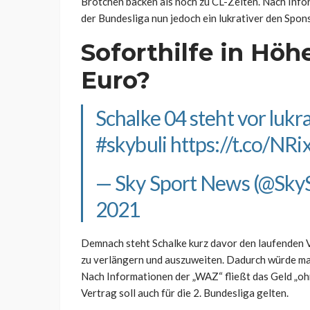
Brötchen backen als noch zu CL-Zeiten. Nach Info
der Bundesliga nun jedoch ein lukrativer den Spo
Soforthilfe in Höh
Euro?
Schalke 04 steht vor lukr
#skybuli
https://t.co/N
— Sky Sport News (@Sk
2021
Demnach steht Schalke kurz davor den laufenden Ve
zu verlängern und auszuweiten. Dadurch würde man 
Nach Informationen der „WAZ“ fließt das Geld „oh
Vertrag soll auch für die 2. Bundesliga gelten.