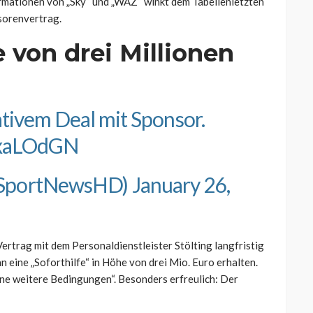
rmationen von „Sky“ und „WAZ“ winkt dem Tabellenletzten
nsorenvertrag.
e von drei Millionen
ativem Deal mit Sponsor.
RixaLOdGN
ySportNewsHD)
January 26,
rtrag mit dem Personaldienstleister Stölting langfristig
eine „Soforthilfe“ in Höhe von drei Mio. Euro erhalten.
ne weitere Bedingungen“. Besonders erfreulich: Der