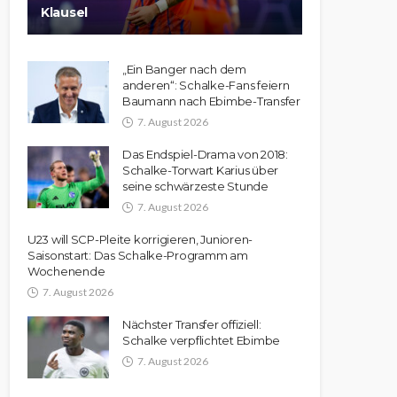
Klausel
„Ein Banger nach dem
anderen“: Schalke-Fans feiern
Baumann nach Ebimbe-Transfer
7. August 2026
Das Endspiel-Drama von 2018:
Schalke-Torwart Karius über
seine schwärzeste Stunde
7. August 2026
U23 will SCP-Pleite korrigieren, Junioren-
Saisonstart: Das Schalke-Programm am
Wochenende
7. August 2026
Nächster Transfer offiziell:
Schalke verpflichtet Ebimbe
7. August 2026