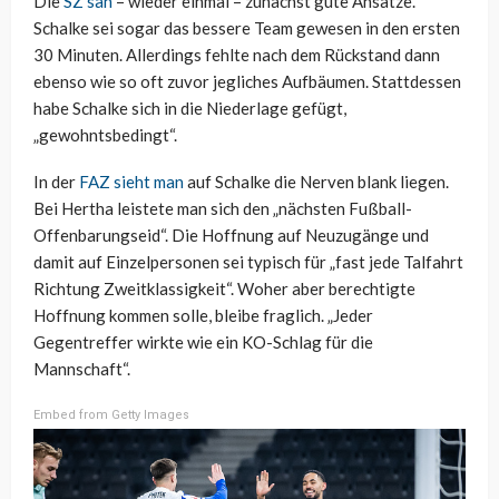
Die
SZ sah
– wieder einmal – zunächst gute Ansätze.
Schalke sei sogar das bessere Team gewesen in den ersten
30 Minuten. Allerdings fehlte nach dem Rückstand dann
ebenso wie so oft zuvor jegliches Aufbäumen. Stattdessen
habe Schalke sich in die Niederlage gefügt,
„gewohntsbedingt“.
In der
FAZ sieht man
auf Schalke die Nerven blank liegen.
Bei Hertha leistete man sich den „nächsten Fußball-
Offenbarungseid“. Die Hoffnung auf Neuzugänge und
damit auf Einzelpersonen sei typisch für „fast jede Talfahrt
Richtung Zweitklassigkeit“. Woher aber berechtigte
Hoffnung kommen solle, bleibe fraglich. „Jeder
Gegentreffer wirkte wie ein KO-Schlag für die
Mannschaft“.
Embed from Getty Images