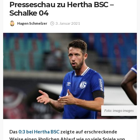
Presseschau zu Hertha BSC –
Schalke 04
Hagen Schmelzer
3. Januar 2021
Foto: imago images
Das
0:3 bei Hertha BSC
zeigte auf erschreckende
Weise einen ähnlichen Ablauf wie so viele Spiele von